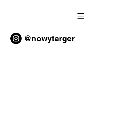
RENEE
NOWYTARGER
@nowytarger